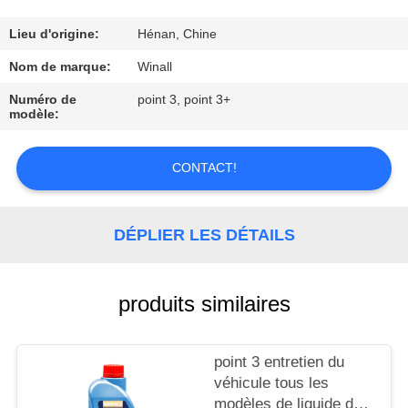
CONTRÔLE
Lieu d'origine:
Hénan, Chine
DE
Nom de marque:
Winall
LA
Numéro de
point 3, point 3+
modèle:
QUALITÉ
CONTACT!
DEMANDE
DE
DÉPLIER LES DÉTAILS
SOUMISSION
PLAN
produits similaires
DU
SITE
point 3 entretien du
véhicule tous les
modèles de liquide de