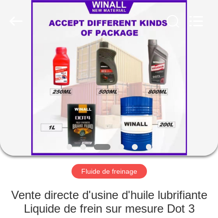
Technology
Co.,
Ltd..
All
Rights
Reserved.
Developed
by
APERÇU
ECER
PRODUITS
A
PROPOS
DE
NOUS
Fluide de freinage
VISITE
Vente directe d'usine d'huile lubrifiante
D'USINE
Liquide de frein sur mesure Dot 3