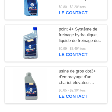
PRIVACY
freinage automobile
$0.80 - $2.20/liters
POLICY
liquide d'embrayage
LE CONTACT
point 4+ Système de
freinage hydraulique,
liquide de freinage du
système d'embrayage
$0.99 - $3.49/liters
LE CONTACT
usine de gros dot3+
d'embrayage d'un
chariot élévateur
d'huile synthétique
$0.85 - $2.30/liters
LE CONTACT