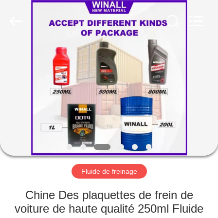
Technology
Co.,
Ltd..
All
Rights
Reserved.
Developed
by
APERÇU
ECER
PRODUITS
A
PROPOS
DE
NOUS
Fluide de freinage
VISITE
Chine Des plaquettes de frein de
D'USINE
voiture de haute qualité 250ml Fluide