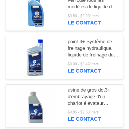
véhicule tous les
PRIVACY
modèles de liquide de
POLICY
freinage automobile
$0.80 - $2.20/liters
liquide d'embrayage
LE CONTACT
point 4+ Système de
freinage hydraulique,
liquide de freinage du
système d'embrayage
$0.99 - $3.49/liters
LE CONTACT
usine de gros dot3+
d'embrayage d'un
chariot élévateur
d'huile synthétique
$0.85 - $2.30/liters
LE CONTACT