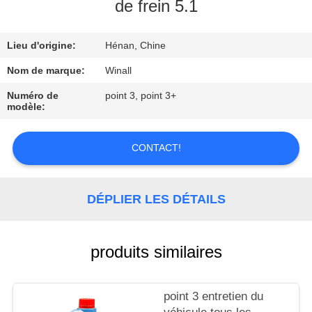
de frein 5.1
CONTRÔLE
Lieu d'origine:
Hénan, Chine
DE
LA
Nom de marque:
Winall
QUALITÉ
Numéro de
point 3, point 3+
modèle:
DEMANDE
CONTACT!
DE
SOUMISSION
DÉPLIER LES DÉTAILS
PLAN
produits similaires
DU
SITE
point 3 entretien du