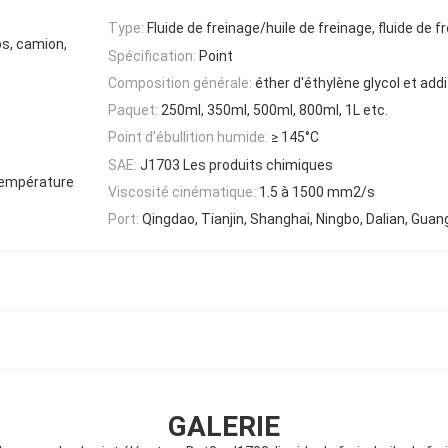
Type:
Fluide de freinage/huile de freinage, fluide de f
os, camion,
Spécification:
Point
Composition générale:
éther d'éthylène glycol et addi
Paquet:
250ml, 350ml, 500ml, 800ml, 1L etc.
Point d'ébullition humide:
≥ 145°C
SAE:
J1703 Les produits chimiques
 température
Viscosité cinématique:
1.5 à 1500 mm2/s
Port:
Qingdao, Tianjin, Shanghai, Ningbo, Dalian, Guan
GALERIE