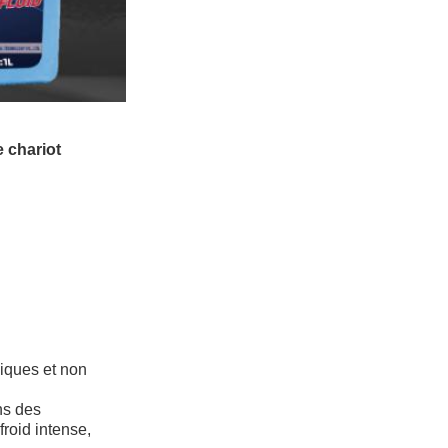
 chariot
n
liques et non
ns des
froid intense,