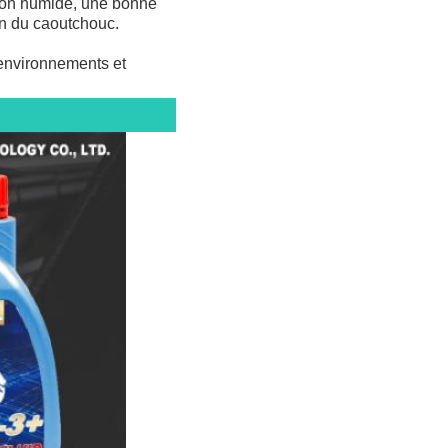
ition humide, une bonne 
on du caoutchouc.
environnements et 