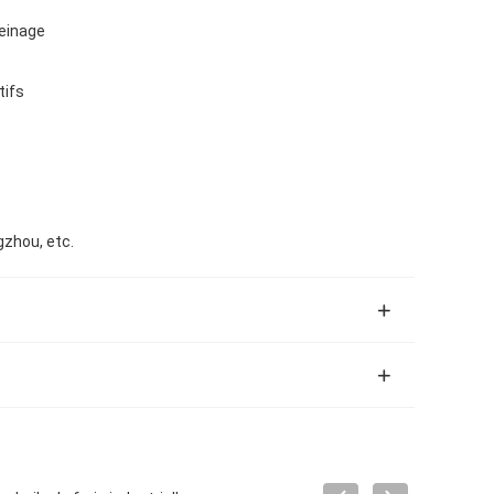
reinage
tifs
gzhou, etc.