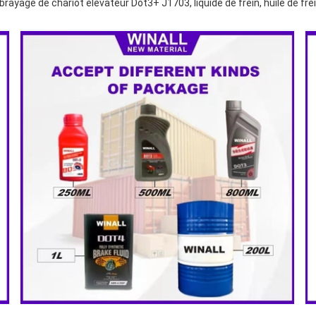
ayage de chariot élévateur Dot3+ J1703, liquide de frein, huile de frein,