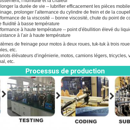
tissement, l'humidité et la chaleur
longer la durée de vie -- lubrifier efficacement les pièces mobi
einage, prolonger l'alternance du cylindre de frein et de la coupe
formance de la viscosité -- bonne viscosité, chute du point de c
 fluidité à basse température
formance à haute température -- point d'ébullition élevé du liqui
sistance à l'air à haute température
tèmes de freinage pour motos à deux roues, tuk-tuk à trois roue
les, etc.
riots élévateurs d'ingénierie, motos, camions légers, tricycles, 
al, etc.
Processus de production