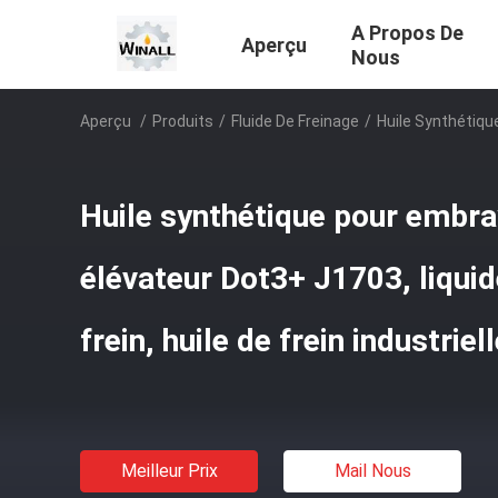
A Propos De
Aperçu
Nous
Aperçu
/
Produits
/
Fluide De Freinage
/
Huile Synthétique
Huile synthétique pour embra
élévateur Dot3+ J1703, liquide
frein, huile de frein industriel
Meilleur Prix
Mail Nous