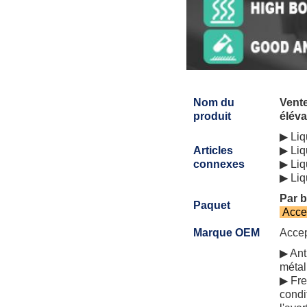
Nom du
Vente
produit
éléva
▶ Liq
Articles
▶ Liq
connexes
▶ Liq
▶ Liq
Par b
Paquet
Accep
Marque OEM
Accep
▶ Ant
métal
▶ Fre
condi