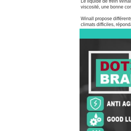
Le liquide de frein Winal
viscosité, une bonne com
Winall propose différents
climats difficiles, répon