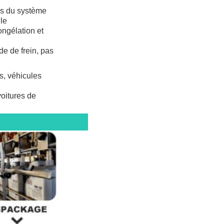
les du système
lle
ongélation et
de de frein, pas
s, véhicules
voitures de