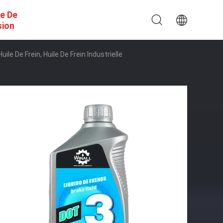
e De
sion
le De Frein, Huile De Frein Industrielle