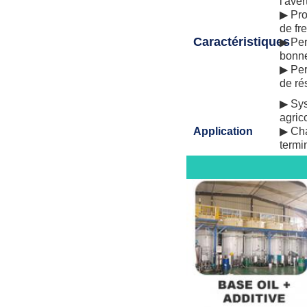
l'aver
▶ Pro
de fr
Caractéristiques
▶ Per
bonne
▶ Per
de ré
▶ Sys
agrico
Application
▶ Cha
termin