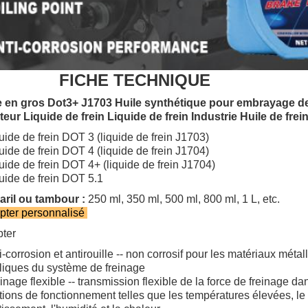
FICHE TECHNIQUE
 en gros Dot3+ J1703 Huile synthétique pour embrayage de
teur Liquide de frein Liquide de frein Industrie Huile de frei
uide de frein DOT 3 (liquide de frein J1703)
uide de frein DOT 4 (liquide de frein J1704)
uide de frein DOT 4+ (liquide de frein J1704)
uide de frein DOT 5.1
aril ou tambour :
250 ml, 350 ml, 500 ml, 800 ml, 1 L, etc.
ter personnalisé
ter
i-corrosion et antirouille -- non corrosif pour les matériaux métal
liques du système de freinage
inage flexible -- transmission flexible de la force de freinage da
tions de fonctionnement telles que les températures élevées, le 