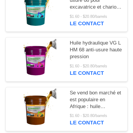
usure 68 pour
PRIVACY
excavatrice et chariot
POLICY
élévateur
$1.60 - $20.80/barrels
LE CONTACT
Huile hydraulique VG L
HM 68 anti-usure haute
pression
$1.60 - $20.80/barrels
LE CONTACT
Se vend bon marché et
est populaire en
Afrique : huile
hydraulique anti-usure
$1.60 - $20.80/barrels
pour excavatrice VG L-
LE CONTACT
HM 46