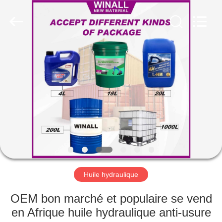
Technology
Co.,
Ltd..
All
Rights
Reserved.
Developed
by
APERÇU
ECER
PRODUITS
A
PROPOS
DE
NOUS
Huile hydraulique
VISITE
OEM bon marché et populaire se vend
D'USINE
en Afrique huile hydraulique anti-usure