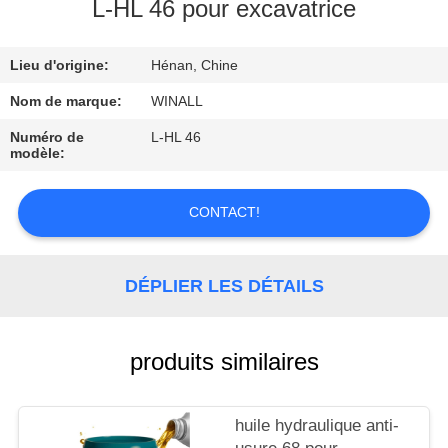
L-HL 46 pour excavatrice
CONTRÔLE
Lieu d'origine:
Hénan, Chine
DE
LA
Nom de marque:
WINALL
QUALITÉ
Numéro de
L-HL 46
modèle:
DEMANDE
CONTACT!
DE
SOUMISSION
DÉPLIER LES DÉTAILS
PLAN
produits similaires
DU
SITE
huile hydraulique anti-