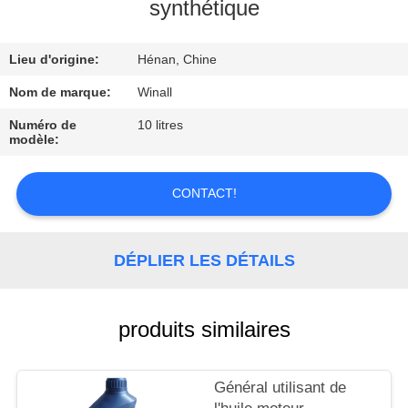
synthétique
CONTRÔLE
Lieu d'origine:
Hénan, Chine
DE
LA
Nom de marque:
Winall
QUALITÉ
Numéro de
10 litres
modèle:
DEMANDE
CONTACT!
DE
SOUMISSION
DÉPLIER LES DÉTAILS
PLAN
produits similaires
DU
SITE
Général utilisant de