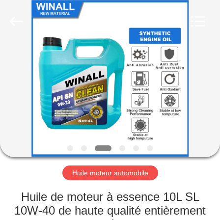
Technology
Co.,
Ltd..
All
Rights
Reserved.
Developed
by
APERÇU
ECER
PRODUITS
A
PROPOS
DE
NOUS
Huile moteur automobile
VISITE
Huile de moteur à essence 10L SL
D'USINE
10W-40 de haute qualité entièrement