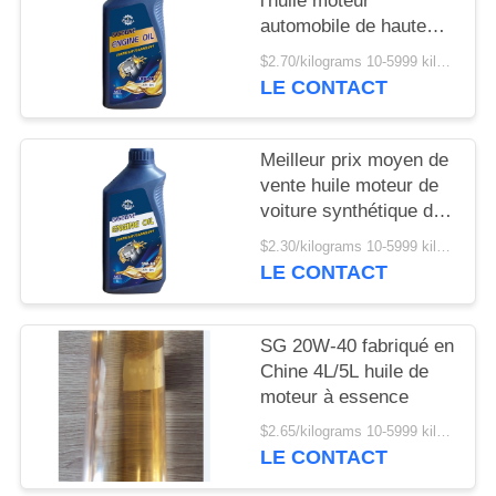
l'huile moteur
PRIVACY
automobile de haute
POLICY
qualité 1L/4L SJ 10w-
$2.70/kilograms 10-5999 kilograms MOQ:10 kilogrammes
40
LE CONTACT
Meilleur prix moyen de
vente huile moteur de
voiture synthétique de
haute qualité
$2.30/kilograms 10-5999 kilograms MOQ:10 kilogrammes
1L/bouteille SN 5W-40
LE CONTACT
SG 20W-40 fabriqué en
Chine 4L/5L huile de
moteur à essence
$2.65/kilograms 10-5999 kilograms MOQ:10 kilogrammes
LE CONTACT